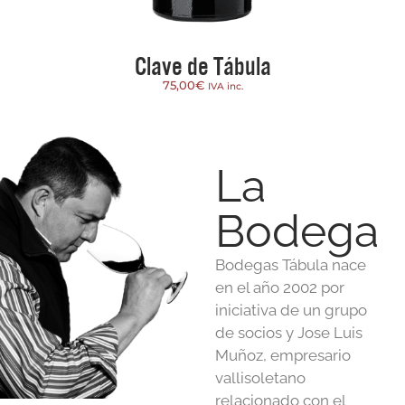
Clave de Tábula
75,00
€
IVA inc.
La
Bodega
Bodegas Tábula nace
en el año 2002 por
iniciativa de un grupo
de socios y Jose Luis
Muñoz, empresario
vallisoletano
relacionado con el