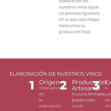
elaboración de
nuestros vinos sigue
un proceso rigurosos
en el que cada etapa
hace única su
producción final.
ELABORACIÓN DE NUESTROS VINOS
1
2
3
Origen
Producción
E
Artesanal
Intervenimos
A
en
Nuestra
limitada
par
la
producción
,
de
elaboración
unida
ahí