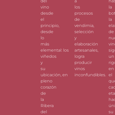
del
a
ha
vino
los
la
desde
procesos
bot
el
de
la
principio,
vendimia,
el
desde
selección
de
lo
y
nu
más
elaboración
vin
elemental: los
artesanales,
si
viñedos
logra
un
y
producir
rig
su
vinos
en
ubicación, en
inconfundibles.
el
pleno
qu
corazón
ca
de
et
la
ha
Ribera
ún
del
su