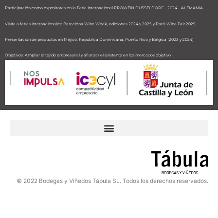
Participación como expositores en la Feria Internacional PROWEIN DÜSSELDORF – 2024 – ALEMANIA
Visita a ferias internacionales: Barcelona Wine Week, ediciones 2024 y 2025 y París Wine Fair 2025
Presentación de productos en Méjico, República Dominicana, Puerto Rico y Bélgica (2023 y 2024)
Objetivos: Ampliar el tejido empresarial y afianzar el existente en los mercados objetivo
Resultados: Mejora del posicionamiento global de la bodega e incremento de la cifra de negocios
© 2022 Bodegas y Viñedos Tábula SL. Todos los derechos reservados.